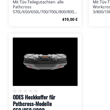
Mit Tüv-Teilegutachten- alle
Mit Tüv-T
Pathcross
Workcros
570L/650/650L/700/700L/800/800L/
3/800/10
850/850L/1000/1000L Modelle-
Modelle-
Regulärer Preis:
419,00 €
besseres Handling- tolle Optik-
tolle Opti
verringertes Kippmoment- vom
verringe
Fahrwerk-Spezialisten entwickelt-
Fahrwerk-
In den Warenkorb
Breite vorn je 25mm, hinten 30mm
Breite v
ODES Heckkoffer für
Durchschnittliche Bewertung von 0 von 5 Ster
Pathcross-Modelle