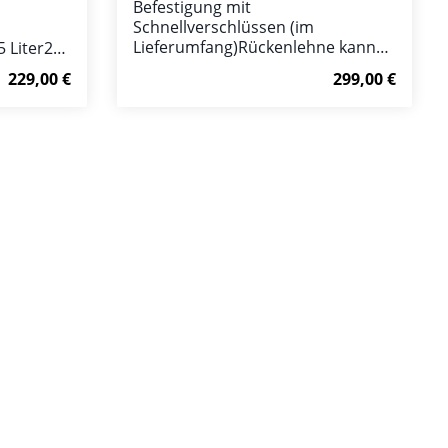
Befestigung mit
Schnellverschlüssen (im
Lieferumfang)Rückenlehne kann
 Liter2
am Fahrzeug verbleibenVolumen:
sungen:
Regulärer Preis:
Regulärer Preis
229,00 €
299,00 €
120 Literabschließbar / Schlüssel
d für
im LieferumfangAbmessungen:
/1000
1165x670x415 mmpassend für
orb
In den Warenkorb
ODES Pathcross 525L2 Reflektoren