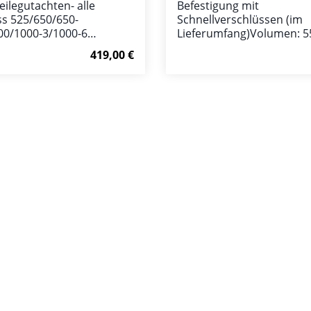
eilegutachten- alle
Befestigung mit
s 525/650/650-
Schnellverschlüssen (im
00/1000-3/1000-6
Lieferumfang)Volumen: 55
 besseres Handling-
GummiverschlüsseAbmes
Regulärer Preis:
419,00 €
k-
1100x560x195 mmpassen
rtes Kippmoment- vom
ODES Pathcross 650/850
Spezialisten entwickelt-
In den Warenkorb
In den Warenk
orn je 25mm, hinten 30mm
nen