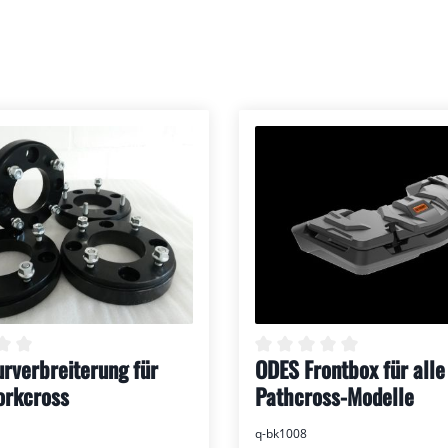
rverbreiterung für
ODES Frontbox für alle
nen
nittliche Bewertung von 0 von 5 Sternen
Durchschnittliche Bew
rkcross
Pathcross-Modelle
q-bk1008