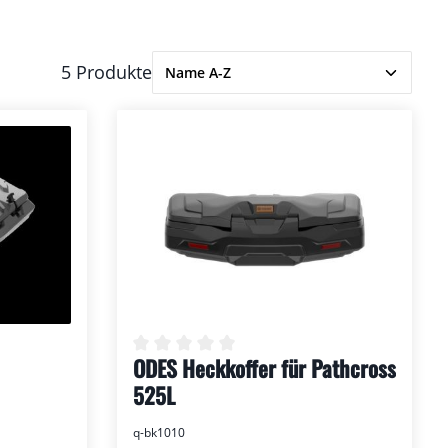
5 Produkte
ODES Heckkoffer für Pathcross
Durchschnittliche Bewertung von 0 v
ertung von 0 von 5 Sternen
525L
q-bk1010