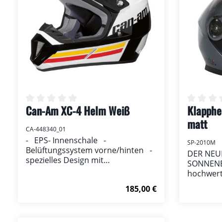
Can-Am XC-4 Helm Weiß
Klapphe
Durchschnittliche Bewertung von 0 von 5 Ster
Durchsch
matt
CA-448340_01
- EPS- Innenschale -
SP-2010M
Belüftungssystem vorne/hinten -
DER NEU
spezielles Design mit
SONNENB
Edelstahlbelüftungsöffnung vorne
hochwerti
- voll vertellbares Visiersystem -
Sonnenbl
Regulärer Preis:
185,00 €
herausnehmbares, waschbares,
Lackierun
austauschbare und
wechselba
feuchtigkeitsregulierendes
Belüftun
Innenfutter - Halterung für
Details