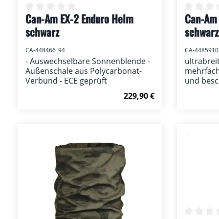
Can-Am EX-2 Enduro Helm
Can-Am 
Durchschnittliche Bewertung von 0 von 5 Ster
Durchsch
schwarz
schwarz
CA-448466_94
CA-448591
- Auswechselbare Sonnenblende -
ultrabrei
Außenschale aus Polycarbonat-
mehrfach 
Verbund - ECE geprüft
und besc
mit UV-S
Regulärer Preis:
229,90 €
Belüftung
Kinnriem
Bluetoot
Details