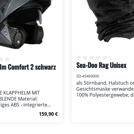
Sweaters ein und bietet 
und robuste Flexibilität f
Adrenalinjunkie.
Sea-Doo Rag Unisex
lm Comfort 2 schwarz
Durchschnittliche Bew
nen
nittliche Bewertung von 0 von 5 Sternen
SD-45469000
als Stirnband, Halstuch o
Gesichtsmaske verwande
E KLAPPHELM MIT
100% Polyestergewebe, d
LENDE Material:
nur Feuchtigkeit ableitet,
ges ABS - integrierte
es schnell trocknet, son
ende - hochwertige
atmungsaktiv auf der Haut
Regulärer Preis:
159,90 €
g mit UV-Schutz - schnell
leichtes, feuchtigkeitsabl
res Visier- einstellbare
atmungsaktives Material 
g vorne und oben -
UV-Schutz.
Details
Details