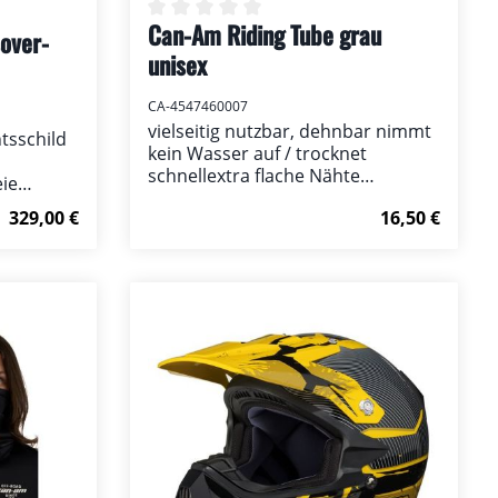
Can-Am Riding Tube grau
Durchschnittliche Bewertung von 0 v
over-
ertung von 0 von 5 Sternen
unisex
CA-4547460007
vielseitig nutzbar, dehnbar nimmt
htsschild
kein Wasser auf / trocknet
schnellextra flache Nähte
eie
verhindern Scheuern auf der
 innerer
Regulärer Preis:
Regulärer Prei
329,00 €
16,50 €
Haut88% Polyesterjersey,12 %
ich in
Elasthandunkel gau mit Can-Am
llen
Logo (neon grün)
Details
 Lexan
mbarer
rflow
inten und
ere
e