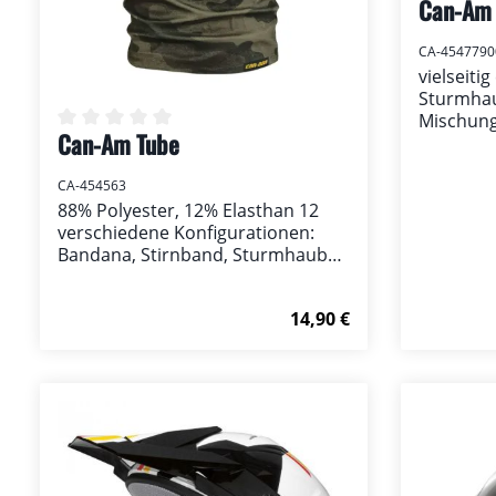
Can-Am 
Durchsch
CA-4547790
vielseiti
Sturmhau
Mischung
Can-Am Tube
Elasthan 
Durchschnittliche Bewertung von 0 von 5 Ster
und kann
Stirnban
CA-454563
mehr get
88% Polyester, 12% Elasthan 12
verschiedene Konfigurationen:
Bandana, Stirnband, Sturmhaube
und mehr...
Regulärer Preis:
14,90 €
Details