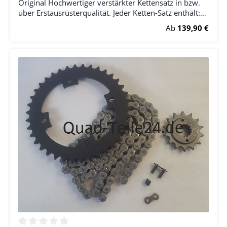
Original Hochwertiger verstärkter Kettensatz in bzw.
über Erstausrüsterqualität. Jeder Ketten-Satz enthält:
(1x) Ritzel (1x) Kettenrad (1x) Kette (RK) inkl.
Regulärer Preis:
Ab
139,90 €
Kettenschloss Bitte wählen Sie die Anzahl der Zähne
bei Ritzel und Kettenrad.