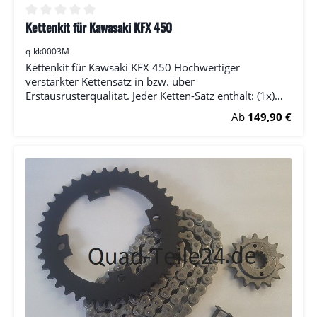
Kettenkit für Kawasaki KFX 450
Durchschnittliche Bewertung von 0 von 5 Sternen
q-kk0003M
Kettenkit für Kawsaki KFX 450 Hochwertiger
verstärkter Kettensatz in bzw. über
Erstausrüsterqualität. Jeder Ketten-Satz enthält: (1x)
Ritzel (1x) Kettenrad (1x) Kette (RK) inkl. Kettenschloss
Regulärer Preis:
Ab
149,90 €
Bitte wählen Sie die Anzahl der Zähne bei Ritzel und
Kettenrad.