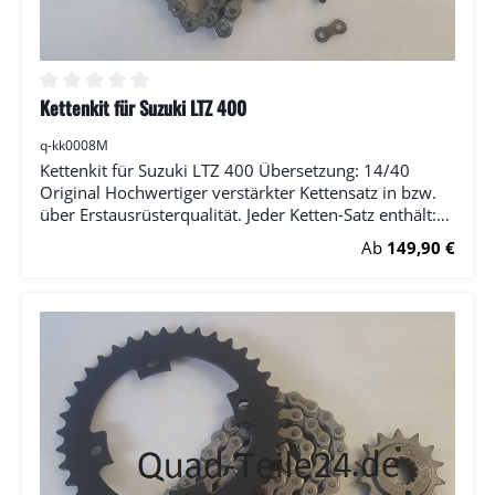
Kettenkit für Suzuki LTZ 400
Durchschnittliche Bewertung von 0 von 5 Sternen
q-kk0008M
Kettenkit für Suzuki LTZ 400 Übersetzung: 14/40
Original Hochwertiger verstärkter Kettensatz in bzw.
über Erstausrüsterqualität. Jeder Ketten-Satz enthält:
(1x) Ritzel (1x) Kettenrad (1x) Kette (RK) inkl.
Regulärer Preis:
Ab
149,90 €
Kettenschloss Bitte wählen Sie die Anzahl der Zähne
bei Ritzel und Kettenrad.