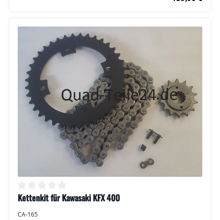
Zähne bei Ritzel und Kettenrad.
Kettenkit für Kawasaki KFX 400
Durchschnittliche Bewertung von 0 von 5 Sternen
CA-165