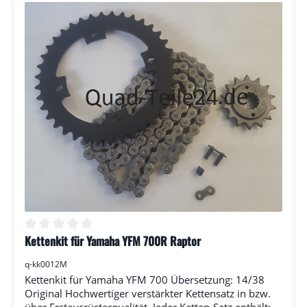
Kettenkit für Yamaha YFM 700R Raptor
Durchschnittliche Bewertung von 0 von 5 Sternen
q-kk0012M
Kettenkit für Yamaha YFM 700 Übersetzung: 14/38
Original Hochwertiger verstärkter Kettensatz in bzw.
über Erstausrüsterqualität. Jeder Ketten-Satz enthält: