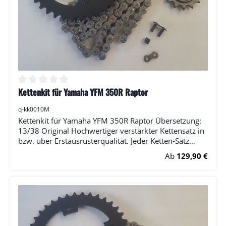
Kettenkit für Yamaha YFM 350R Raptor
Durchschnittliche Bewertung von 0 von 5 Sternen
q-kk0010M
Kettenkit für Yamaha YFM 350R Raptor Übersetzung:
13/38 Original Hochwertiger verstärkter Kettensatz in
bzw. über Erstausrüsterqualität. Jeder Ketten-Satz
enthält: (1x) Ritzel (1x) Kettenrad (1x) Kette (RK) inkl.
Regulärer Preis:
Ab
129,90 €
Kettenschloss Bitte wählen Sie die Anzahl der Zähne
bei Ritzel und Kettenrad.