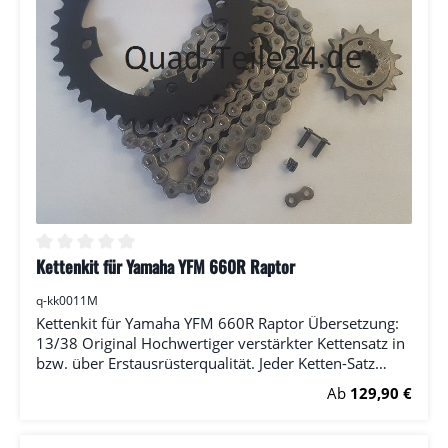
Kettenkit für Yamaha YFM 660R Raptor
Durchschnittliche Bewertung von 0 von 5 Sternen
q-kk0011M
Kettenkit für Yamaha YFM 660R Raptor Übersetzung:
13/38 Original Hochwertiger verstärkter Kettensatz in
bzw. über Erstausrüsterqualität. Jeder Ketten-Satz
enthält: (1x) Ritzel (1x) Kettenrad (1x) Kette (RK) inkl.
Regulärer Preis:
Ab
129,90 €
Kettenschloss Bitte wählen Sie die Anzahl der Zähne
bei Ritzel und Kettenrad.