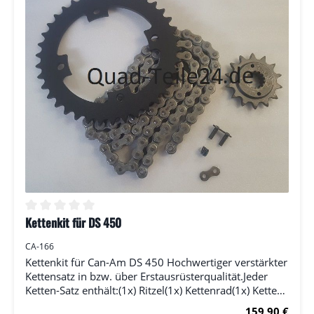
Kettenkit für DS 450
Durchschnittliche Bewertung von 0 von 5 Sternen
CA-166
Kettenkit für Can-Am DS 450 Hochwertiger verstärkter
Kettensatz in bzw. über Erstausrüsterqualität.Jeder
Ketten-Satz enthält:(1x) Ritzel(1x) Kettenrad(1x) Kette
(RK) inkl. Kettenschloss Bitte wählen Sie die Anzahl der
Regulärer Prei
159,90 €