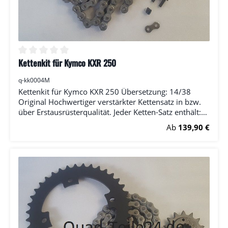
Kettenkit für Kymco KXR 250
Durchschnittliche Bewertung von 0 von 5 Sternen
q-kk0004M
Kettenkit für Kymco KXR 250 Übersetzung: 14/38
Original Hochwertiger verstärkter Kettensatz in bzw.
über Erstausrüsterqualität. Jeder Ketten-Satz enthält:
(1x) Ritzel (1x) Kettenrad (1x) Kette (RK) inkl.
Regulärer Preis:
Ab
139,90 €
Kettenschloss Bitte wählen Sie die Anzahl der Zähne
bei Ritzel und Kettenrad.