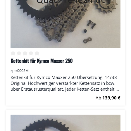
Kettenkit für Kymco Maxxer 250
Durchschnittliche Bewertung von 0 von 5 Sternen
q-kk0005M
Kettenkit für Kymco Maxxer 250 Übersetzung: 14/38
Original Hochwertiger verstärkter Kettensatz in bzw.
über Erstausrüsterqualität. Jeder Ketten-Satz enthält:
(1x) Ritzel (1x) Kettenrad (1x) Kette (RK) inkl.
Regulärer Preis:
Ab
139,90 €
Kettenschloss Bitte wählen Sie die Anzahl der Zähne
bei Ritzel und Kettenrad.