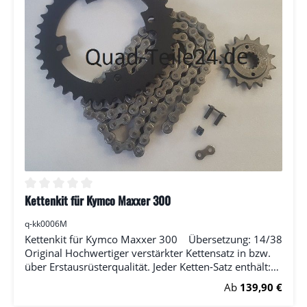
Kettenkit für Kymco Maxxer 300
Durchschnittliche Bewertung von 0 von 5 Sternen
q-kk0006M
Kettenkit für Kymco Maxxer 300 Übersetzung: 14/38
Original Hochwertiger verstärkter Kettensatz in bzw.
über Erstausrüsterqualität. Jeder Ketten-Satz enthält:
(1x) Ritzel (1x) Kettenrad (1x) Kette (RK) inkl.
Regulärer Preis:
Ab
139,90 €
Kettenschloss Bitte wählen Sie die Anzahl der Zähne