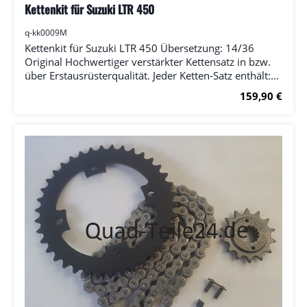
Kettenkit für Suzuki LTR 450
Durchschnittliche Bewertung von 0 von 5 Sternen
q-kk0009M
Kettenkit für Suzuki LTR 450 Übersetzung: 14/36
Original Hochwertiger verstärkter Kettensatz in bzw.
über Erstausrüsterqualität. Jeder Ketten-Satz enthält:
(1x) Ritzel (1x) Kettenrad (1x) Kette (RK) inkl.
Regulärer Prei
159,90 €
Kettenschloss Bitte wählen Sie die Anzahl der Zähne
bei Ritzel und Kettenrad.