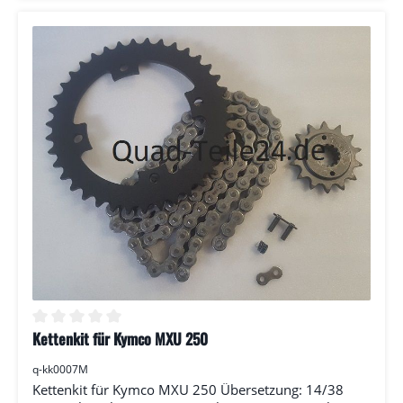
bei Ritzel und Kettenrad.
Kettenkit für Kymco MXU 250
Durchschnittliche Bewertung von 0 von 5 Sternen
q-kk0007M
Kettenkit für Kymco MXU 250 Übersetzung: 14/38