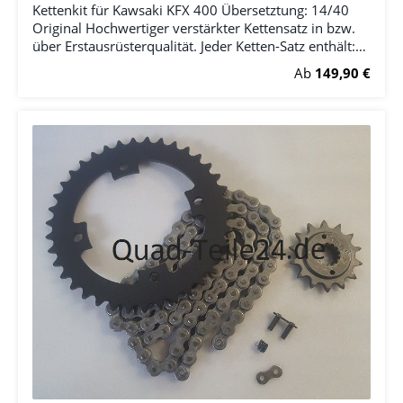
Kettenkit für Kawsaki KFX 400 Übersetztung: 14/40
Original Hochwertiger verstärkter Kettensatz in bzw.
über Erstausrüsterqualität. Jeder Ketten-Satz enthält:
(1x) Ritzel (1x) Kettenrad (1x) Kette (RK) inkl.
Regulärer Preis:
Ab
149,90 €
Kettenschloss Bitte wählen Sie die Anzahl der Zähne
bei Ritzel und Kettenrad.