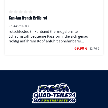
Can-Am Trench Brille rot
Durchschnittliche Bewertung von 0 von 5 Sternen
CA-4486160030
rutschfestes Silikonband thermogeformter
Schaumstoff bequeme Passform, die sich genau
richtig auf Ihrem Kopf anfühlt abnehmbarer
Nasenschutz Anti-Beschlag-ATV-Brille hochwertige
Verkaufspreis:
Regulärer Prei
69,90 €
83,76 €
Gläser dieser UV-Lichtbrille sind kratzfest, beschlagfrei
und verzerrungsfrei für ein optimales Sichtfeld