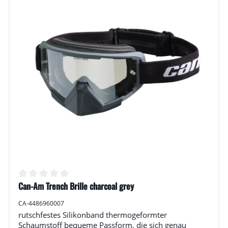
Can-Am Trench Brille charcoal grey
Durchschnittliche Bewertung von 0 von 5 Sternen
CA-4486960007
rutschfestes Silikonband thermogeformter
Schaumstoff bequeme Passform, die sich genau