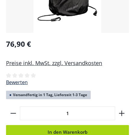
76,90 €
Preise inkl. MwSt. zzgl. Versandkosten
Durchschnittliche Bewertung von 0 von 5 Sternen
Bewerten
Versandfertig in 1 Tag, Lieferzeit 1-3 Tage
Produkt Anzahl: Gib den gewünschten Wert ein ode
In den Warenkorb