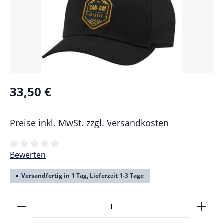
33,50 €
Preise inkl. MwSt. zzgl. Versandkosten
Durchschnittliche Bewertung von 0 von 5 Sternen
Bewerten
Versandfertig in 1 Tag, Lieferzeit 1-3 Tage
Produkt Anzahl: Gib den gewünschten Wert ein ode