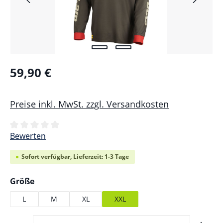
59,90 €
Preise inkl. MwSt. zzgl. Versandkosten
Durchschnittliche Bewertung von 0 von 5 Sternen
Bewerten
Sofort verfügbar, Lieferzeit: 1-3 Tage
auswählen
Größe
L
M
XL
XXL
Produkt Anzahl: Gib den gewünschten Wert ein ode