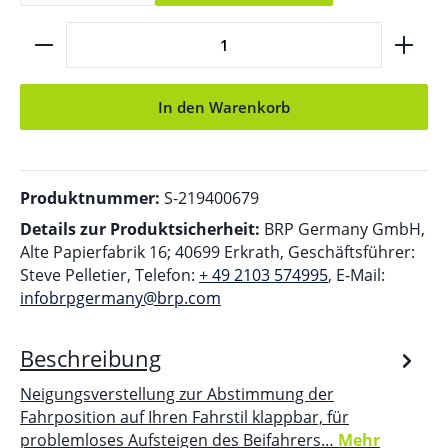
Produkt Anzahl: Gib den gewünschten Wert ein ode
In den Warenkorb
Produktnummer:
S-219400679
Details zur Produktsicherheit:
BRP Germany GmbH,
Alte Papierfabrik 16; 40699 Erkrath, Geschäftsführer:
Steve Pelletier, Telefon:
+ 49 2103 574995
, E-Mail:
infobrpgermany@brp.com
Beschreibung
Neigungsverstellung zur Abstimmung der
Fahrposition auf Ihren Fahrstil klappbar, für
problemloses Aufsteigen des Beifahrers…
Mehr