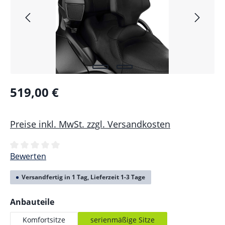
519,00 €
Preise inkl. MwSt. zzgl. Versandkosten
Durchschnittliche Bewertung von 0 von 5 Sternen
Bewerten
Versandfertig in 1 Tag, Lieferzeit 1-3 Tage
auswählen
Anbauteile
Komfortsitze
serienmäßige Sitze