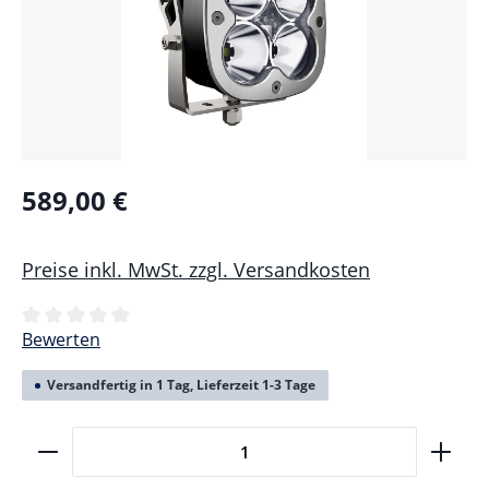
589,00 €
Preise inkl. MwSt. zzgl. Versandkosten
Durchschnittliche Bewertung von 0 von 5 Sternen
Bewerten
Versandfertig in 1 Tag, Lieferzeit 1-3 Tage
Produkt Anzahl: Gib den gewünschten Wert ein ode