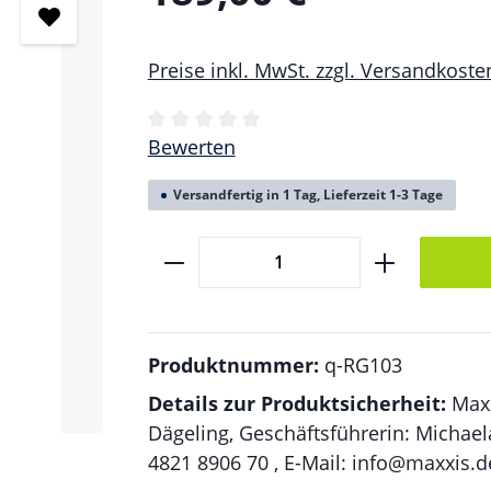
Preise inkl. MwSt. zzgl. Versandkoste
Durchschnittliche Bewertung von 0 v
Bewerten
Versandfertig in 1 Tag, Lieferzeit 1-3 Tage
Produkt Anzahl: Gib den gew
Produktnummer:
q-RG103
Details zur Produktsicherheit:
Max
Dägeling, Geschäftsführerin: Michael
4821 8906 70 , E-Mail: info@maxxis.d