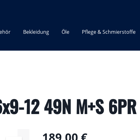
ehör
Bekleidung
Öle
Pflege & Schmierstoffe
6x9-12 49N M+S 6PR
189,00 €