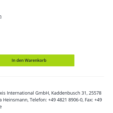
n
on 5 Sternen
ünschten Wert ein oder benutze die Sch
In den Warenkorb
xis International GmbH, Kaddenbusch 31, 25578
a Heinsmann, Telefon: +49 4821 8906-0, Fax: +49
e